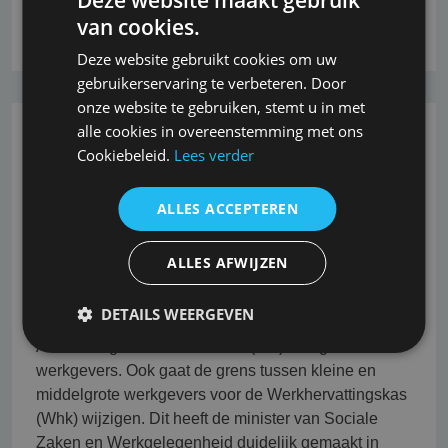
van cookies.
Lees verder
Deze website gebruikt cookies om uw
gebruikerservaring te verbeteren. Door
onze website te gebruiken, stemt u in met
alle cookies in overeenstemming met ons
26-10-2022
Cookiebeleid.
Lees verder
Wijzigingen
ALLES ACCEPTEREN
Arbeidsongeschiktheidsfonds en
Werkhervattingskas
ALLES AFWIJZEN
Kleine werkgevers gaan per 1-1-2022 een lagere
DETAILS WEERGEVEN
premie betalen voor het
Arbeidsongeschiktheidsfonds (Aof) dan grotere
werkgevers. Ook gaat de grens tussen kleine en
middelgrote werkgevers voor de Werkhervattingskas
(Whk) wijzigen. Dit heeft de minister van Sociale
Zaken en Werkgelegenheid duidelijk gemaakt in