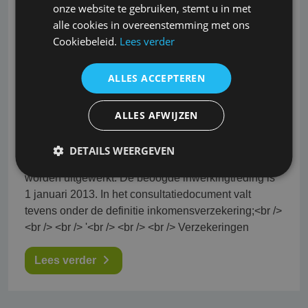
onze website te gebruiken, stemt u in met
26-10-2022
alle cookies in overeenstemming met ons
Cookiebeleid.
Lees verder
Provisieverbod ook voor
ziekteverzuimverzekering?
ALLES ACCEPTEREN
<br /> <br /> Op 13<br /> april heeft de minister van
ALLES AFWIJZEN
Financiën het wetsontwerp gepubliceerd waarin
onder<br /> meer het komend verbod op provisie en
DETAILS WEERGEVEN
de nieuwe regels rondom deskundigheid<br />
worden uitgewerkt. De beoogde inwerkingtreding is
1 januari 2013. In het consultatiedocument valt
tevens onder de definitie inkomensverzekering;<br />
<br /> <br /> '<br /> <br /> <br /> Verzekeringen
Lees verder