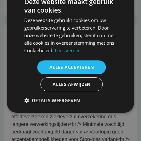
Deze website maakt gebruik
Lees verder
van cookies.
Deze website gebruikt cookies om uw
gebruikerservaring te verbeteren. Door
onze website te gebruiken, stemt u in met
26-10-2022
alle cookies in overeenstemming met ons
Cookiebeleid.
Lees verder
Ook de Amersfoortse neemt
acceptatie maatregelen op
ALLES ACCEPTEREN
ziekteverzuimverzekering
ALLES AFWIJZEN
Verzekeraar De Amersfoortse heeft (19-3-2020) een
aantal acceptatie maatregelen aangekondigd
DETAILS WEERGEVEN
rondom de ziekteverzuimverzekeringen;<br /> <br />
<br /> Tijdelijk handmatige beoordeling
offerteverzoeken ziekteverzuimverzekering dus
langere verwerkingstijden<br /> Minimale wachttijd
bedraagt voorlopig 30 dagen<br /> Voorlopig geen
acceptatiemogelijkheden voor Stop-loss variant<br />