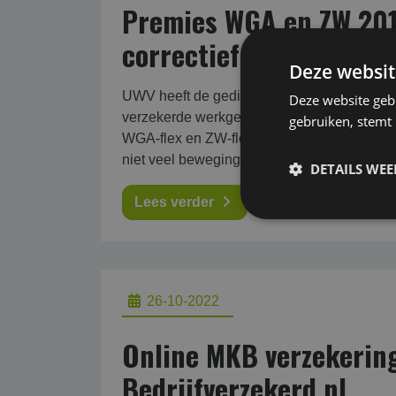
Premies WGA en ZW 201
correctiefactor
Deze websit
UWV heeft de gedifferentieerde premies 
Deze website geb
verzekerde werkgevers gaan lagere premies 
gebruiken, stemt
WGA-flex en ZW-flex kunnen opslagen echter
niet veel beweging, bij de ZW is eigenrisic
DETAILS WE
Lees verder
26-10-2022
Online MKB verzekering
Bedrijfverzekerd.nl