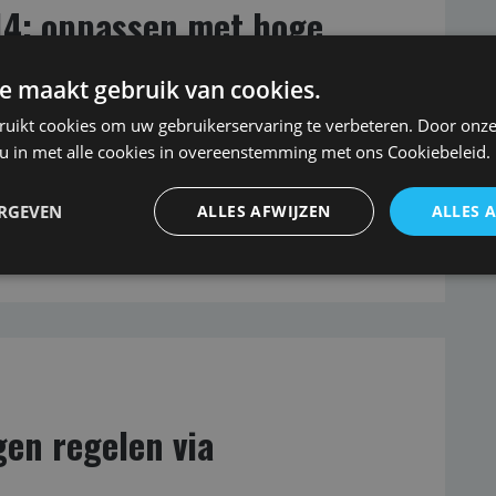
4: oppassen met hoge
e maakt gebruik van cookies.
WGA en ZW bekendgemaakt.<br /> De meeste publiek
ruikt cookies om uw gebruikerservaring te verbeteren. Door onze
betalen.<br /> Door hoge correctiefactoren bij de
 u in met alle cookies in overeenstemming met ons Cookiebeleid.
 fors uitvallen.<br /> In eigenrisicodragen WGA zit
odragen nog marginaal.
ERGEVEN
ALLES AFWIJZEN
ALLES 
en regelen via