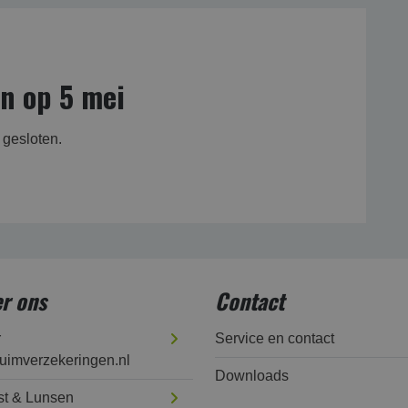
n op 5 mei
r gesloten.
r ons
Contact
r
Service en contact
uimverzekeringen.nl
Downloads
t & Lunsen